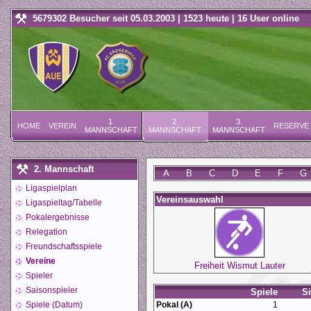
5679302 Besucher seit 05.03.2003 | 1523 heute | 16 User online
1.
2.
3.
HOME
VEREIN
RESERVE
MANNSCHAFT
MANNSCHAFT
MANNSCHAFT
2. Mannschaft
A
B
C
D
E
F
G
Ligaspielplan
Vereinsauswahl
Ligaspieltag/Tabelle
Pokalergebnisse
Relegation
Freundschaftsspiele
Vereine
Freiheit Wismut Lauter
Spieler
Saisonspieler
Spiele
S
Spiele (Datum)
Pokal (A)
1