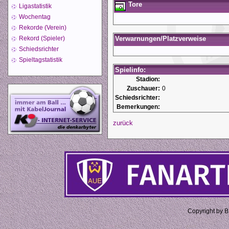
Tore
Ligastatistik
Wochentag
Rekorde (Verein)
Rekord (Spieler)
Verwarnungen/Platzverweise
Schiedsrichter
Spieltagstatistik
Spielinfo:
Stadion:
Zuschauer:
0
Schiedsrichter:
Bemerkungen:
zurück
Copyright by 