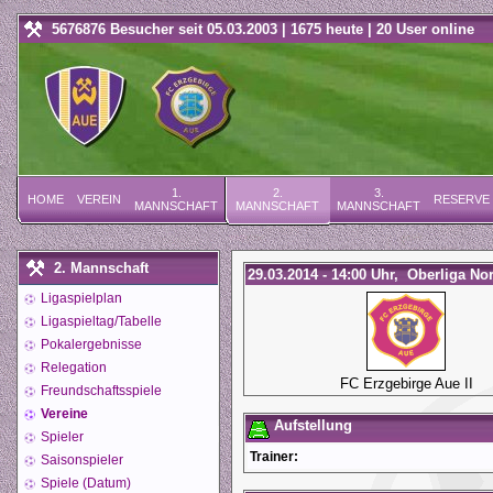
5676876 Besucher seit 05.03.2003 | 1675 heute | 20 User online
1.
2.
3.
HOME
VEREIN
RESERVE
MANNSCHAFT
MANNSCHAFT
MANNSCHAFT
2. Mannschaft
29.03.2014 - 14:00 Uhr, Oberliga No
Ligaspielplan
Ligaspieltag/Tabelle
Pokalergebnisse
Relegation
FC Erzgebirge Aue II
Freundschaftsspiele
Vereine
Aufstellung
Spieler
Trainer:
Saisonspieler
Spiele (Datum)