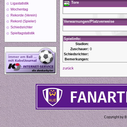
Tore
Ligastatistik
Wochentag
Rekorde (Verein)
Rekord (Spieler)
Verwarnungen/Platzverweise
Schiedsrichter
Spieltagstatistik
Spielinfo:
Stadion:
Zuschauer:
0
Schiedsrichter:
Bemerkungen:
zurück
Copyright by 