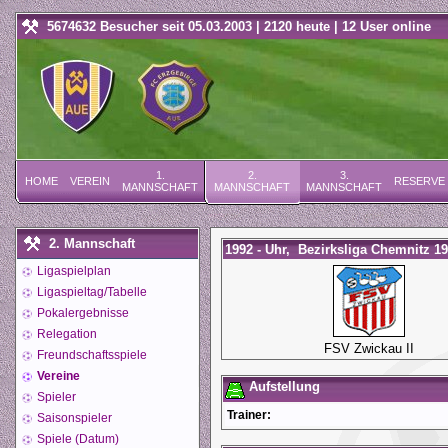
5674632 Besucher seit 05.03.2003 | 2120 heute | 12 User online
1.
2.
3.
HOME
VEREIN
RESERVE
MANNSCHAFT
MANNSCHAFT
MANNSCHAFT
2. Mannschaft
1992 - Uhr, Bezirksliga Chemnitz 19
Ligaspielplan
Ligaspieltag/Tabelle
Pokalergebnisse
Relegation
FSV Zwickau II
Freundschaftsspiele
Vereine
Aufstellung
Spieler
Trainer:
Saisonspieler
Spiele (Datum)