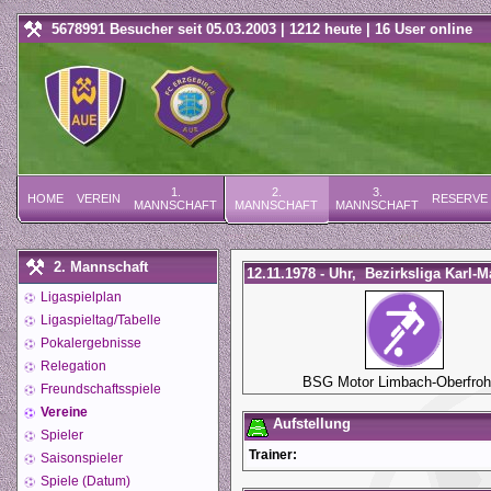
5678991 Besucher seit 05.03.2003 | 1212 heute | 16 User online
1.
2.
3.
HOME
VEREIN
RESERVE
MANNSCHAFT
MANNSCHAFT
MANNSCHAFT
2. Mannschaft
12.11.1978 - Uhr, Bezirksliga Karl-M
Ligaspielplan
Ligaspieltag/Tabelle
Pokalergebnisse
Relegation
BSG Motor Limbach-Oberfro
Freundschaftsspiele
Vereine
Aufstellung
Spieler
Trainer:
Saisonspieler
Spiele (Datum)