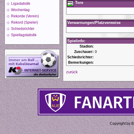
Tore
Ligastatistik
Wochentag
Rekorde (Verein)
Rekord (Spieler)
Verwarnungen/Platzverweise
Schiedsrichter
Spieltagstatistik
Spielinfo:
Stadion:
Zuschauer:
0
Schiedsrichter:
Bemerkungen:
zurück
Copyright by 