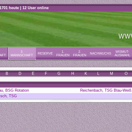
1701 heute | 12 User online
3.
1.
2.
WISMUT-
RESERVE
NACHWUCHS
AFT
MANNSCHAFT
FRAUEN
FRAUEN
AUSWAHL
B
D
E
F
G
H
K
L
M
O
u, BSG Rotation
Reichenbach, TSG Blau-Weiß 
isch, TSG