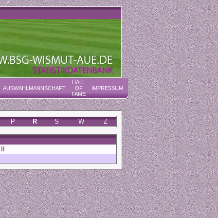
HALL
AUSWAHLMANNSCHAFT
OF
IMPRESSUM
FAME
P
R
S
W
Z
II