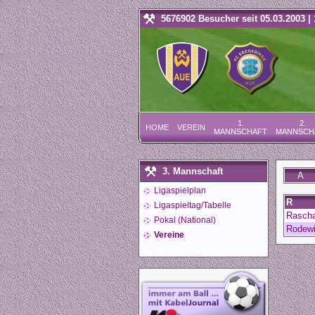
5676902 Besucher seit 05.03.2003 | 
1.
2.
HOME
VEREIN
MANNSCHAFT
MANNSCH
3. Mannschaft
A
Ligaspielplan
R
Ligaspieltag/Tabelle
Rascha
Pokal (National)
Rodew
Vereine